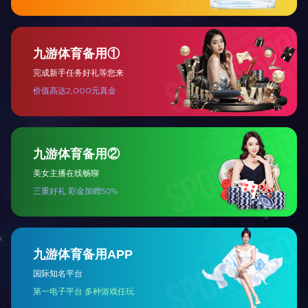
厚度
货叉Fork
Thic
全长
leng
全宽
外形尺寸
Overall dimensions
全高
Over
最小转弯半径
Min. turni
门架
最小离地间隙
Min. under ground
轴距
clearance
base
公司简介