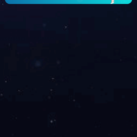
完美平台_完美（中国）一站式服务平台（简称“中国一拖”或“公
中国机械工业集团有限公司（简称“国机集团”）下属企业，前身
拖拉机制造厂，始建于 1955 年，是我国“一五”时期
156
个重点建
之一。公司核心企业第一拖拉机股份有限公司（简称“一拖股份”
别在香港联交所和上海证交所上市的“
A+H
”上市公司。
友情链接
版权所有：完美平台_完美（中国）一站式服务平台
乐鱼在线
|
开云在线开户·（中国）官方网站
|
华体会体育官方在线官网
|