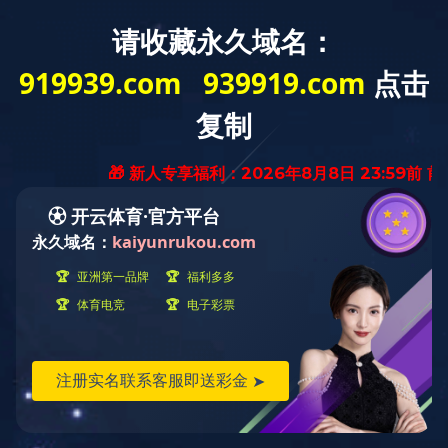
完美平台_完美（中国）一站式服务平台
新闻动态
信息公开
工业叉车